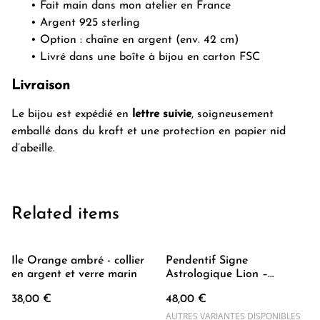
Fait main dans mon atelier en France
Argent 925 sterling
Option : chaîne en argent (env. 42 cm)
Livré dans une boîte à bijou en carton FSC
Livraison
Le bijou est expédié en
lettre suivie
, soigneusement
emballé dans du kraft et une protection en papier nid
d’abeille.
Related items
Île Orange ambré - collier
Pendentif Signe
en argent et verre marin
Astrologique Lion –
Création artisanale Côte
38,00 €
48,00 €
d’Azur
AUTRES VARIANTES DISPONIBLES