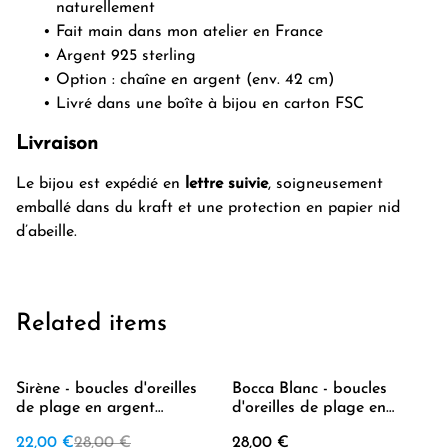
naturellement
Fait main dans mon atelier en France
Argent 925 sterling
Option : chaîne en argent (env. 42 cm)
Livré dans une boîte à bijou en carton FSC
Livraison
Le bijou est expédié en
lettre suivie
, soigneusement
emballé dans du kraft et une protection en papier nid
d’abeille.
Related items
%
Sirène - boucles d'oreilles
Bocca Blanc - boucles
de plage en argent
d'oreilles de plage en
(plusieurs couleurs
argent (courtes)
22,00 €
28,00 €
28,00 €
disponibles)