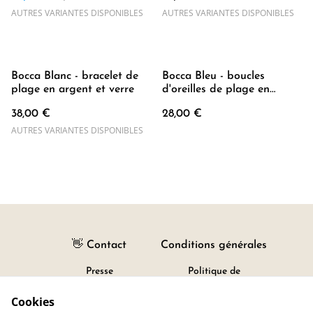
AUTRES VARIANTES DISPONIBLES
AUTRES VARIANTES DISPONIBLES
Bocca Blanc - bracelet de
Bocca Bleu - boucles
plage en argent et verre
d'oreilles de plage en
argent (longues)
38,00 €
28,00 €
AUTRES VARIANTES DISPONIBLES
👋 Contact
Conditions générales
Presse
Politique de
confidentialité
Newsletter
Cookies
Politique de cookies