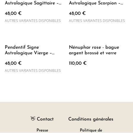
Astrologique Sagittaire –
Astrologique Scorpion –
Création artisanale Côte
Création artisanale Côte
48,00 €
48,00 €
d’Azur
d’Azur
AUTRES VARIANTES DISPONIBLES
AUTRES VARIANTES DISPONIBLES
Pendentif Signe
Nénuphar rose - bague
Astrologique Vierge –
argent brossé et verre
Création artisanale Côte
48,00 €
110,00 €
d’Azur
AUTRES VARIANTES DISPONIBLES
👋 Contact
Conditions générales
Presse
Politique de