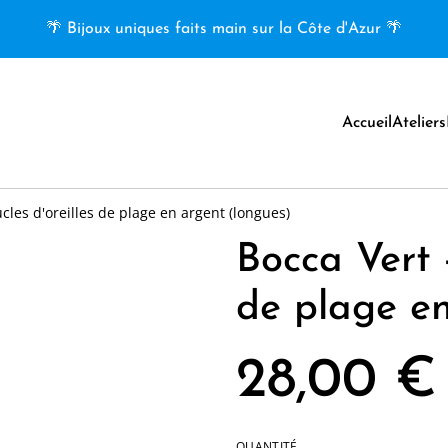
🌴 Bijoux uniques faits main sur la Côte d'Azur 🌴
Accueil
Ateliers
cles d'oreilles de plage en argent (longues)
Bocca Vert -
de plage en
28,00 €
QUANTITÉ