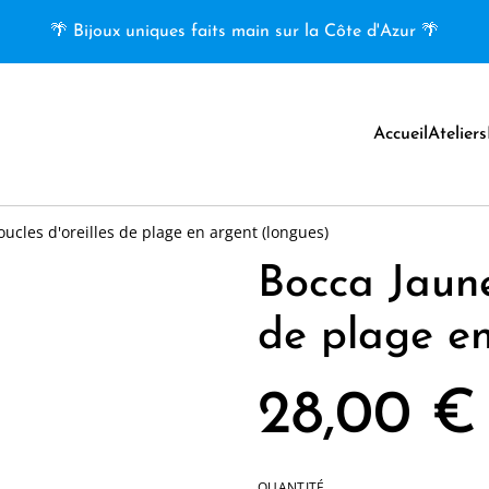
🌴 Bijoux uniques faits main sur la Côte d'Azur 🌴
Accueil
Ateliers
oucles d'oreilles de plage en argent (longues)
Bocca Jaune 
de plage en
28,00 €
QUANTITÉ